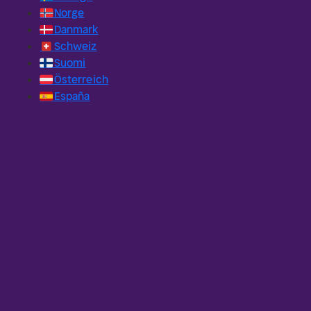
🇳🇴
Norge
🇩🇰
Danmark
🇨🇭
Schweiz
🇫🇮
Suomi
🇦🇹
Österreich
🇪🇸
España