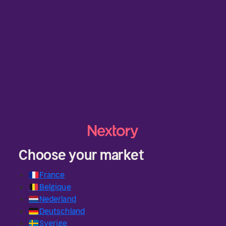
Choose your market
🇫🇷
France
🇧🇪
Belgique
🇳🇱
Nederland
🇩🇪
Deutschland
🇸🇪
Sverige