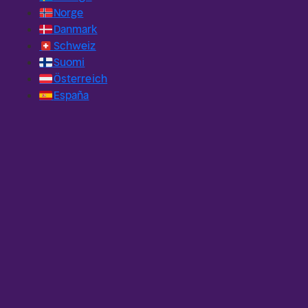
🇳🇴
Norge
🇩🇰
Danmark
🇨🇭
Schweiz
🇫🇮
Suomi
🇦🇹
Österreich
🇪🇸
España