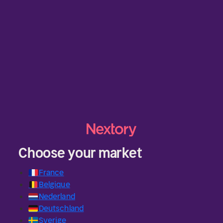
Choose your market
🇫🇷
France
🇧🇪
Belgique
🇳🇱
Nederland
🇩🇪
Deutschland
🇸🇪
Sverige