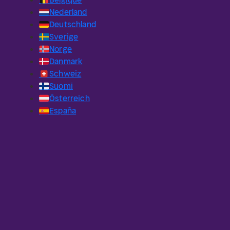
🇳🇱
Nederland
🇩🇪
Deutschland
🇸🇪
Sverige
🇳🇴
Norge
🇩🇰
Danmark
🇨🇭
Schweiz
🇫🇮
Suomi
🇦🇹
Österreich
🇪🇸
España