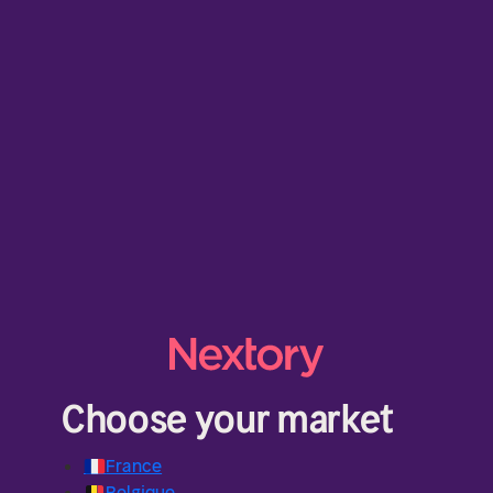
Choose your market
🇫🇷
France
🇧🇪
Belgique