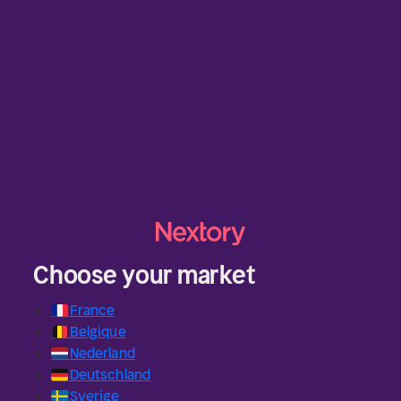
Choose your market
🇫🇷
France
🇧🇪
Belgique
🇳🇱
Nederland
🇩🇪
Deutschland
🇸🇪
Sverige