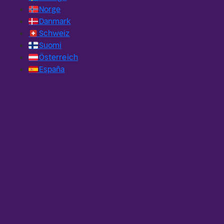
🇳🇴
Norge
🇩🇰
Danmark
🇨🇭
Schweiz
🇫🇮
Suomi
🇦🇹
Österreich
🇪🇸
España