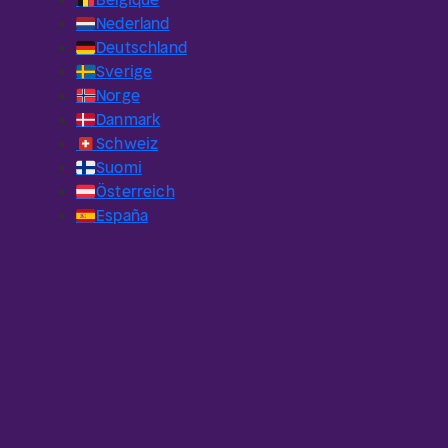
🇳🇱
Nederland
🇩🇪
Deutschland
🇸🇪
Sverige
🇳🇴
Norge
🇩🇰
Danmark
🇨🇭
Schweiz
🇫🇮
Suomi
🇦🇹
Österreich
🇪🇸
España