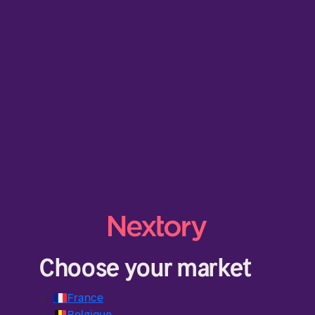
Choose your market
🇫🇷
France
🇧🇪
Belgique