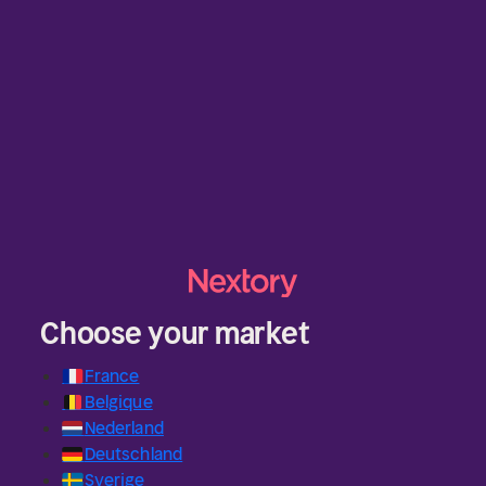
Choose your market
🇫🇷
France
🇧🇪
Belgique
🇳🇱
Nederland
🇩🇪
Deutschland
🇸🇪
Sverige