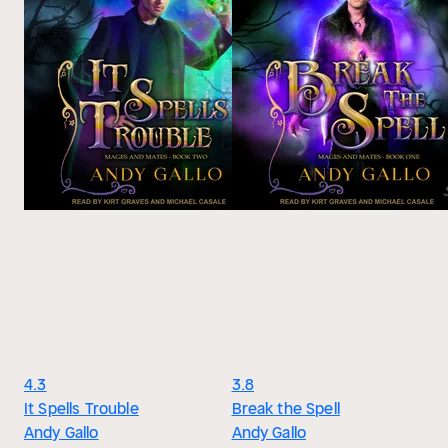
4.3
3.8
It Spells Trouble
Break the Spell
Andy Gallo
Andy Gallo