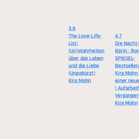
3.8
The Love-Life-
4.7
List:
Die Nacht 
(Un)Wahrheiten
Bärin : Ro
über das Leben
SPIEGEL-
und die Liebe
Bestseller
(Ungekürzt)
Kira Mohn
Kira Mohn
einer neue
| Aufarbei
Vergangen
Kira Mohn