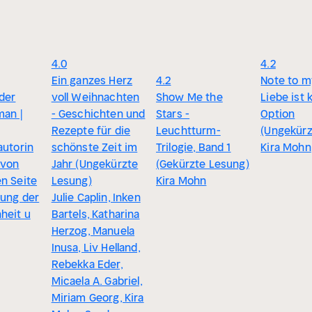
4.0
4.2
Ein ganzes Herz
4.2
Note to m
der
voll Weihnachten
Show Me the
Liebe ist 
man |
- Geschichten und
Stars -
Option
Rezepte für die
Leuchtturm-
(Ungekürz
autorin
schönste Zeit im
Trilogie, Band 1
Kira Mohn
 von
Jahr (Ungekürzte
(Gekürzte Lesung)
n Seite
Lesung)
Kira Mohn
tung der
Julie Caplin, Inken
heit u
Bartels, Katharina
Herzog, Manuela
Inusa, Liv Helland,
Rebekka Eder,
Micaela A. Gabriel,
Miriam Georg, Kira