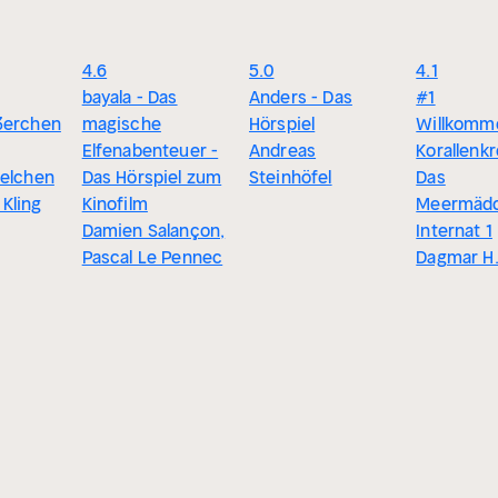
4.6
5.0
4.1
bayala - Das
Anders - Das
#1
ßerchen
magische
Hörspiel
Willkomm
Elfenabenteuer -
Andreas
Korallenkr
felchen
Das Hörspiel zum
Steinhöfel
Das
Kling
Kinofilm
Meermäd
Damien Salançon,
Internat 1
Pascal Le Pennec
Dagmar H