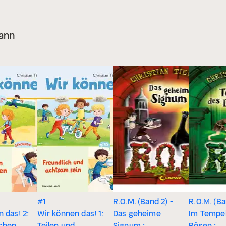
mann
#1
R.O.M. (Band 2) -
R.O.M. (Ba
 das! 2:
Wir können das! 1:
Das geheime
Im Tempel
chen
Teilen und
Signum :
Bösen :