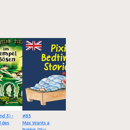
nd 3) -
#83
Max wünscht sich
Gekürzt
 des
Max Wants a
ein Kaninchen
Rabbit (Pixi
(Pixi Gute Nacht