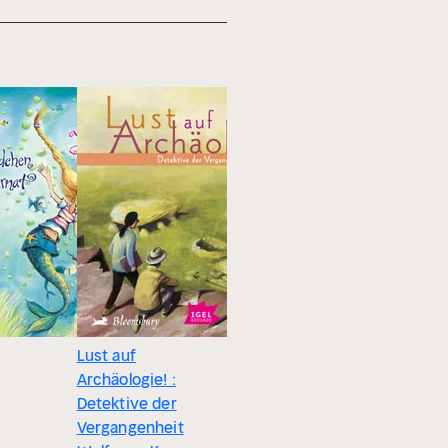
Lust auf
Konflikte
Archäologie! :
mit Socia
Detektive der
: 44 Sozia
Vergangenheit
Anleitung