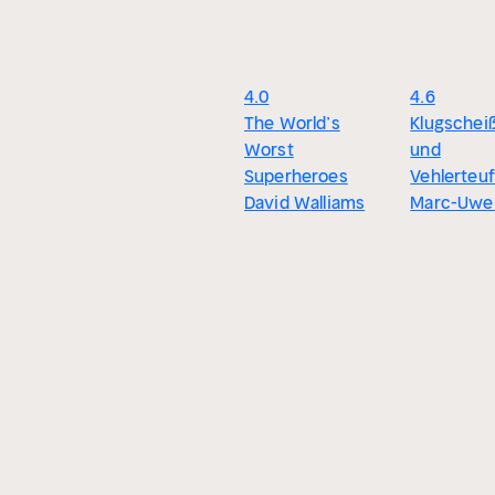
4.0
4.6
The World’s
Klugschei
Worst
und
Superheroes
Vehlerteu
David Walliams
Marc-Uwe 