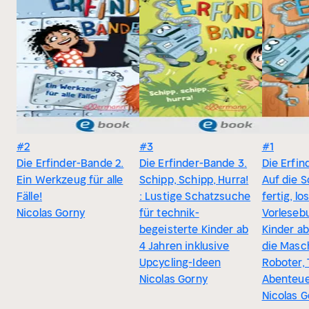
#2
#3
#1
Die Erfinder-Bande 2.
Die Erfinder-Bande 3.
Die Erfin
Ein Werkzeug für alle
Schipp, Schipp, Hurra!
Auf die 
Fälle!
: Lustige Schatzsuche
fertig, lo
Nicolas Gorny
für technik-
Vorleseb
begeisterte Kinder ab
Kinder ab
4 Jahren inklusive
die Masc
Upcycling-Ideen
Roboter,
Nicolas Gorny
Abenteue
Nicolas 