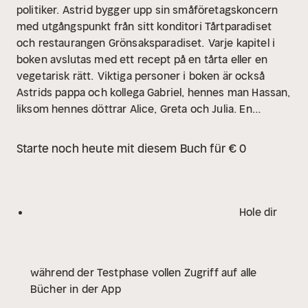
politiker. Astrid bygger upp sin småföretagskoncern
med utgångspunkt från sitt konditori Tårtparadiset
och restaurangen Grönsaksparadiset.
Varje kapitel i
boken avslutas med ett recept på en tårta eller en
vegetarisk rätt.
Viktiga personer i boken är också
Astrids pappa och kollega Gabriel, hennes man Hassan,
liksom hennes döttrar Alice, Greta och Julia. En
berömd sångare spelar också en viktig roll, när det
gäller att förändra staden till en attraktiv boplats.
Häng
Starte noch heute mit diesem Buch für € 0
med in i framtiden!
Hole dir
während der Testphase vollen Zugriff auf alle
Bücher in der App