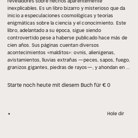
reveladores sobre hechos aparentemente
inexplicables. Es un libro bizarro y misterioso que da
inicio a especulaciones cosmológicas y teorías
enigmáticas sobre la ciencia y el conocimiento.
Este
libro, adelantado a su época, sigue siendo
controvertido pese a haberse publicado hace más de
cien años. Sus páginas cuentan diversos
acontecimientos «malditos»: ovnis, alienígenas,
avistamientos, lluvias extrañas —peces, sapos, fuego,
granizos gigantes, piedras de rayos—, y ahondan en la
existencia de seres mitológicos, fenómenos
paranormales, entre otros.
Charles Fort, con su teoría,
Starte noch heute mit diesem Buch für € 0
enfrenta el conformismo científico. Propone que la
realidad y todo aquello que nos rodea son más
complejos de lo que creemos, y que nuestra
percepción acerca de lo verdadero y de lo falso no
Hole dir
siempre respeta los hechos reales, sino que está
sesgada por el sentido común. El libro de los
condenados es considerado, por tanto, la primera obra