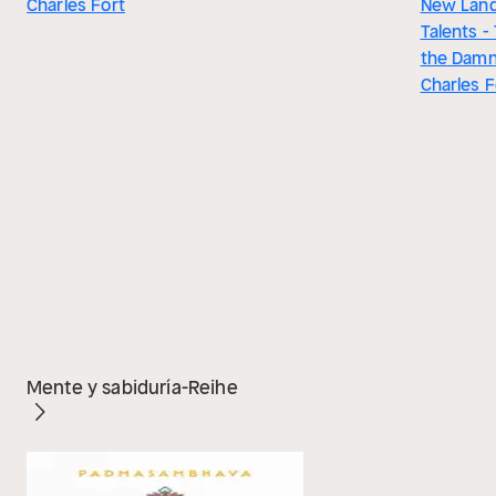
Charles Fort
New Land
Talents -
the Dam
Charles F
Mente y sabiduría-Reihe