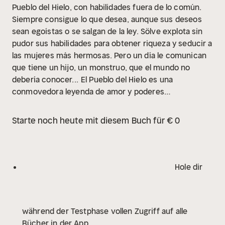
Pueblo del Hielo, con habilidades fuera de lo común.
Siempre consigue lo que desea, aunque sus deseos
sean egoístas o se salgan de la ley. Sölve explota sin
pudor sus habilidades para obtener riqueza y seducir a
las mujeres más hermosas. Pero un día le comunican
que tiene un hijo, un monstruo, que el mundo no
debería conocer...
El Pueblo del Hielo es una
conmovedora leyenda de amor y poderes
sobrenaturales, un relato de la lucha esencial entre el
bien y el mal.
”Margit Sandemo es simplemente
Starte noch heute mit diesem Buch für € 0
maravillosa.”
The Guardian
”Una historia llena de
personajes convincentes, bien planteada en la línea
temporal, y reveladora: hará que los lectores abran los
ojos de par en par y que probablemente sientan cierto
Hole dir
cosquilleo en la ingle… Es una novela gráfica sin
imágenes; no puedo esperar a leer que sucederá a
continuación.”
The Times
”Una mezcla de mito y
während der Testphase vollen Zugriff auf alle
leyenda entrelazada con eventos históricos: esta
Bücher in der App
creación imaginativa atrapa al lector desde la primera