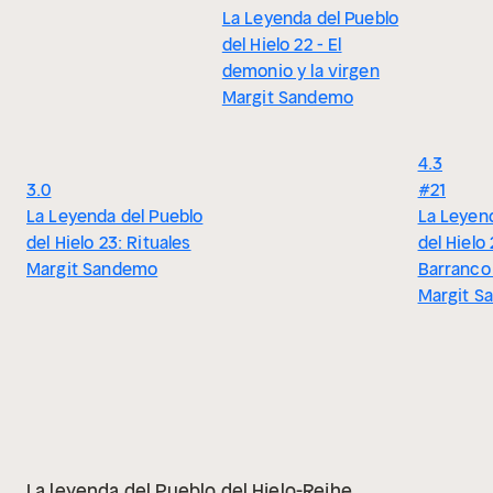
La Leyenda del Pueblo
del Hielo 22 - El
demonio y la virgen
Margit Sandemo
4.3
3.0
#21
La Leyenda del Pueblo
La Leyen
del Hielo 23: Rituales
del Hielo 
Margit Sandemo
Barranco 
Margit S
La leyenda del Pueblo del Hielo-Reihe