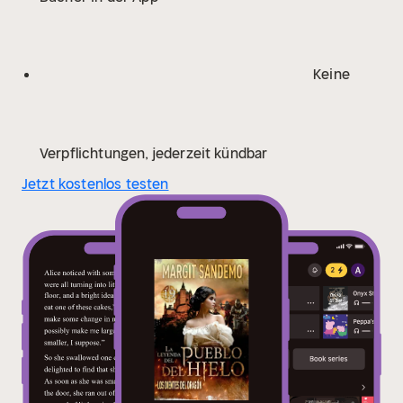
página hasta la última.”
Historical Novels
Review
”Aclamada por las masas, la prolífera Margit
Sandemo ha escrito más de 172 novelas hasta la fecha
Keine
y es la autora más leída de Escandinavia.”
Scanorama
magazine
Margit Sandemo nació el 23 de abril de 1924
en Noruega. Fue criada en Suecia, pero después se
mudó a Noruega. Debutó como autora en 1964. La
Verpflichtungen, jederzeit kündbar
leyenda del Pueblo de hielo consta de 47 libros que
Jetzt kostenlos testen
aparecieron entre 1982 y 1989. El amor y los poderes
sobrenaturales son característicos de su obra.
Los
libros de Margit Sandemo han vendido más de 40
millones de copias en todo el mundo, lo que la
convierte en una de las autoras con más libros
vendidos en los países nórdicos.