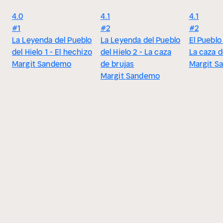
4.0
4.1
4.1
#1
#2
#2
La Leyenda del Pueblo
La Leyenda del Pueblo
El Pueblo 
del Hielo 1 - El hechizo
del Hielo 2 - La caza
La caza d
Margit Sandemo
de brujas
Margit S
Margit Sandemo