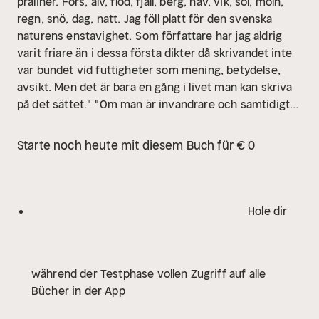
praliner. Fors, älv, flod, fjäll, berg, hav, vik, sol, moln,
regn, snö, dag, natt. Jag föll platt för den svenska
naturens enstavighet.
Som författare har jag aldrig
varit friare än i dessa första dikter då skrivandet inte
var bundet vid futtigheter som mening, betydelse,
avsikt. Men det är bara en gång i livet man kan skriva
på det sättet."
"Om man är invandrare och samtidigt
inte beredd att möta det nya med välvilja och intresse,
då är man dömd att hamna i samhällets utkanter; och
Starte noch heute mit diesem Buch für € 0
om ett samhälle tar emot nya människor utan att vara
berett att möta det nya hos dem, då blir det dömt att
få problem.
Allt detta är egentligen självklarheter.
Tyvärr verkar det nödvändigt att upprepa dem."
Det är
Hole dir
så mycket man inte vet när man lämnar sitt land. Man
anar inte att man bär med sig så många strukturer och
spår i sin själ och att de slutligen får en att vara och
während der Testphase vollen Zugriff auf alle
förbli en främling i det nya landet; och när man inte
Bücher in der App
längre är en främling i det nya landet har man blivit en
främling för sig själv och då är man främling