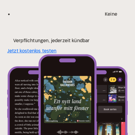
överallt."
Några smakprov ur Theodor Kallifatides
avklarnade och nakna berättelse om främlingens
Keine
villkor och möjligheter.
Verpflichtungen, jederzeit kündbar
Jetzt kostenlos testen