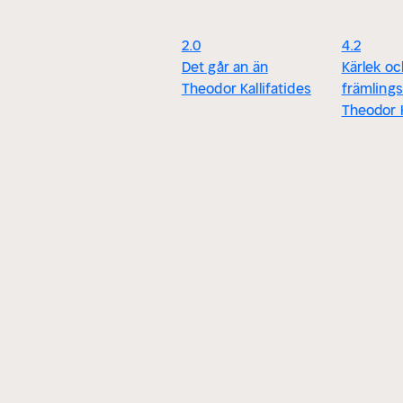
2.0
4.2
Det går an än
Kärlek oc
Theodor Kallifatides
främlings
Theodor K