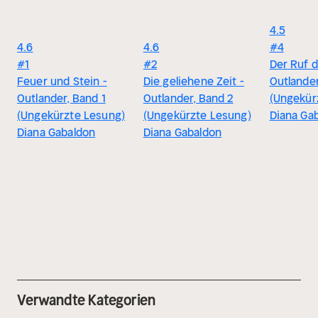
4.5
4.6
4.6
#4
#1
#2
Der Ruf 
Feuer und Stein -
Die geliehene Zeit -
Outlander
Outlander, Band 1
Outlander, Band 2
(Ungekür
(Ungekürzte Lesung)
(Ungekürzte Lesung)
Diana Ga
Diana Gabaldon
Diana Gabaldon
Verwandte Kategorien