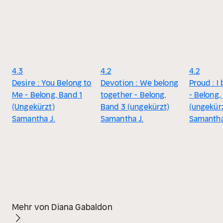
4.3
4.2
4.2
Desire : You Belong to
Devotion : We belong
Proud : I
Me - Belong, Band 1
together - Belong,
- Belong,
(Ungekürzt)
Band 3 (ungekürzt)
(ungekür
Samantha J.
Samantha J.
Samantha
Mehr von Diana Gabaldon