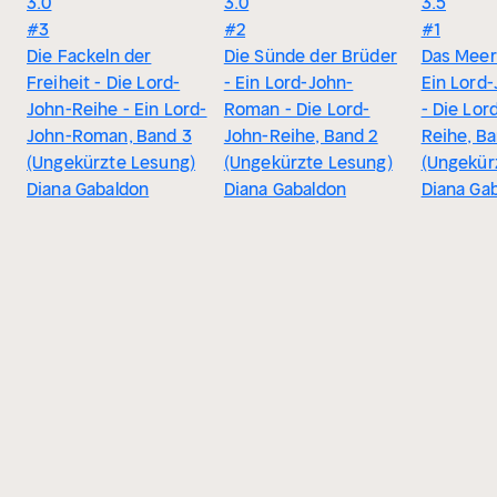
3.0
3.0
3.5
#3
#2
#1
Die Fackeln der
Die Sünde der Brüder
Das Meer
Freiheit - Die Lord-
- Ein Lord-John-
Ein Lord
John-Reihe - Ein Lord-
Roman - Die Lord-
- Die Lor
John-Roman, Band 3
John-Reihe, Band 2
Reihe, Ba
(Ungekürzte Lesung)
(Ungekürzte Lesung)
(Ungekür
Diana Gabaldon
Diana Gabaldon
Diana Ga