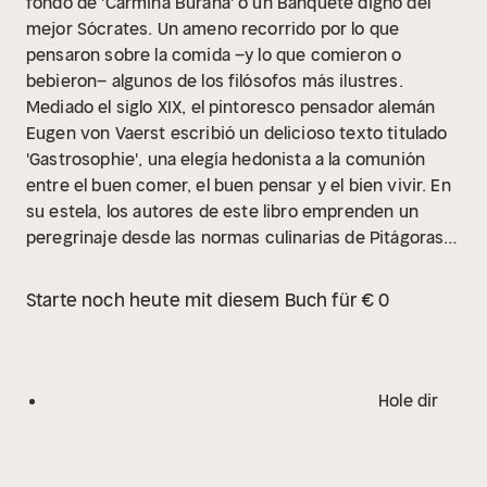
fondo de 'Carmina Burana' o un Banquete digno del
mejor Sócrates. Un ameno recorrido por lo que
pensaron sobre la comida –y lo que comieron o
bebieron– algunos de los filósofos más ilustres.
Mediado el siglo XIX, el pintoresco pensador alemán
Eugen von Vaerst escribió un delicioso texto titulado
'Gastrosophie', una elegía hedonista a la comunión
entre el buen comer, el buen pensar y el bien vivir. En
su estela, los autores de este libro emprenden un
peregrinaje desde las normas culinarias de Pitágoras a
la frugalidad de Platón (con la excepción de los higos),
ambos más interesados en la pureza del alma o de las
Starte noch heute mit diesem Buch für € 0
ideas que en las alegrías del cuerpo; sin olvidar el
idílico Jardín de Epicuro, precedente del autocultivo
bio, pasando por la enfermiza manía de ayunar de
algunos insignes pensadores del medievo, hasta llegar
Hole dir
a la insospechada afición al vino del circunspecto
Hegel o a la no tan insospechada querencia por la
cerveza y los habanos de un perpetuo aspirante a