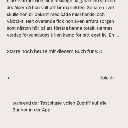
hjärntvättad.
Hon blev utslängd på gatan vid sjutton
års ålder då hon valt att lämna sekten.
Senare i livet
skulle hon bli bekant med både misshandel och
våldtäkt. Helt ovetande fick hon även erfara sorgen
som nästan höll på att förtära henne totalt. Hennes
vardag förvandlades till en kamp för sitt eget liv.
En av
många läkare hon fick träffa konstaterade med tårar i
ögonen att Helena var för stark för sitt eget
Starte noch heute mit diesem Buch für € 0
bästa.
Hon var ett levande mirakel.
Hon stod till slut
vid kanten till det totala mörkret. Skulle hon orka leva
vidare? Eller skulle hon välja att dö? Hon föll och det
gick fort.
Han höll mig vid liv är en väldigt utlämnande,
Hole dir
sann och ärlig livsberättelse där upplevelserna är
beskrivna som författaren upplevde dem.
während der Testphase vollen Zugriff auf alle
Bücher in der App