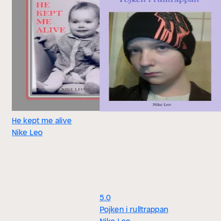
He kept me alive
Nike Leo
5.0
Pojken i rulltrappan