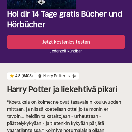
Hol dir 14 Tage gratis Bücher und
Hörbücher
Jetzt kostenlos testen
Jederzeit kündbar
4.8
(6408)
Harry Potter- sarja
Harry Potter ja liekehtivä pikari
"Koetuksia on kolme; ne ovat tasavälein kouluvuoden
mittaan, ja niissä koetellaan ottelijoita monin eri
tavoin... heidän taikataitojaan - urheuttaan -
päättelykykyään - ja tietenkin kykyään pärjätä
vaaratilanteissa."
Kolmivelhoturnajaisia ollaan