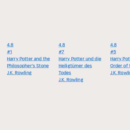
4.8
4.8
4.8
#1
#7
#5
Harry Potter and the
Harry Potter und die
Harry Pot
Philosopher's Stone
Heiligtümer des
Order of
J.K. Rowling
Todes
J.K. Rowl
J.K. Rowling