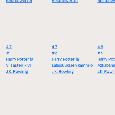
Bestbewertet
Bestbewertet
Bestbewe
4.7
4.7
4.8
#1
#2
#3
Harry Potter ja
Harry Potter ja
Harry Pot
viisasten kivi
salaisuuksien kammio
Azkabani
J.K. Rowling
J.K. Rowling
J.K. Rowl