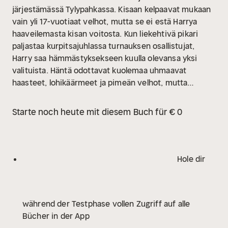
järjestämässä Tylypahkassa. Kisaan kelpaavat mukaan
vain yli 17-vuotiaat velhot, mutta se ei estä Harrya
haaveilemasta kisan voitosta. Kun liekehtivä pikari
paljastaa kurpitsajuhlassa turnauksen osallistujat,
Harry saa hämmästyksekseen kuulla olevansa yksi
valituista. Häntä odottavat kuolemaa uhmaavat
haasteet, lohikäärmeet ja pimeän velhot, mutta
parhaiden ystäviensä, Ronin ja Hermionen, avulla Harry
voi vielä selvitä hengissä!
Teemamusiikin säveltäjä
Starte noch heute mit diesem Buch für € 0
James Hannigan
Hole dir
während der Testphase vollen Zugriff auf alle
Bücher in der App