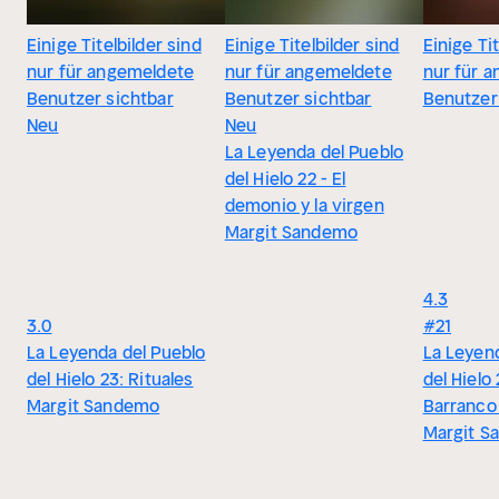
Einige Titelbilder sind
Einige Titelbilder sind
Einige Tit
nur für angemeldete
nur für angemeldete
nur für 
Benutzer sichtbar
Benutzer sichtbar
Benutzer
Neu
Neu
La Leyenda del Pueblo
del Hielo 22 - El
demonio y la virgen
Margit Sandemo
4.3
3.0
#21
La Leyenda del Pueblo
La Leyen
del Hielo 23: Rituales
del Hielo 
Margit Sandemo
Barranco 
Margit S