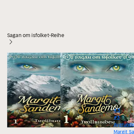
Sagan om isfolket-Reihe
4.5
#3
Avgrund
Margit S