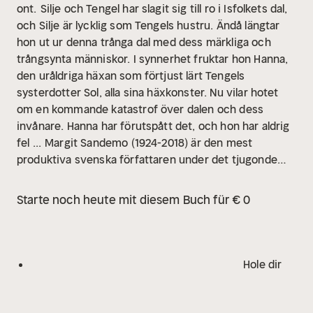
ont.
Silje och Tengel har slagit sig till ro i Isfolkets dal,
och Silje är lycklig som Tengels hustru. Ändå längtar
hon ut ur denna trånga dal med dess märkliga och
trångsynta människor. I synnerhet fruktar hon Hanna,
den uråldriga häxan som förtjust lärt Tengels
systerdotter Sol, alla sina häxkonster. Nu vilar hotet
om en kommande katastrof över dalen och dess
invånare. Hanna har förutspått det, och hon har aldrig
fel ...
Margit Sandemo (1924-2018) är den mest
produktiva svenska författaren under det tjugonde
århundradet med fler än 170 böcker utgivna och över
40 miljoner sålda exemplar i Skandinavien. SAGAN OM
Starte noch heute mit diesem Buch für € 0
ISFOLKET är hennes mästerverk och den mest kända
serien.
Hole dir