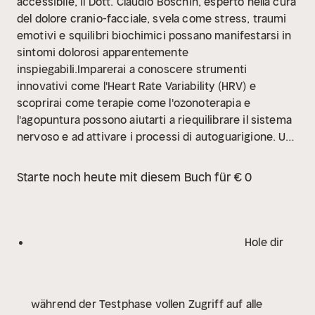
accessibile, il Dott. Claudio Boschin, esperto nella cura
del dolore cranio-facciale, svela come stress, traumi
emotivi e squilibri biochimici possano manifestarsi in
sintomi dolorosi apparentemente
inspiegabili.Imparerai a conoscere strumenti
innovativi come l'Heart Rate Variability (HRV) e
scoprirai come terapie come l'ozonoterapia e
l'agopuntura possono aiutarti a riequilibrare il sistema
nervoso e ad attivare i processi di autoguarigione. Un
nuovo paradigma per la cura del dolore, che integra
scienza, medicina tradizionale e una profonda
Starte noch heute mit diesem Buch für € 0
comprensione della connessione mente-corpo.
Hole dir
während der Testphase vollen Zugriff auf alle