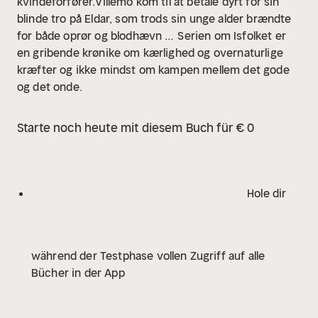
kvindeforfører.Villemo kom til at betale dyrt for sin
blinde tro på Eldar, som trods sin unge alder brændte
for både oprør og blodhævn …
Serien om Isfolket er
en gribende krønike om kærlighed og overnaturlige
kræfter og ikke mindst om kampen mellem det gode
og det onde.
Starte noch heute mit diesem Buch für € 0
Hole dir
während der Testphase vollen Zugriff auf alle
Bücher in der App