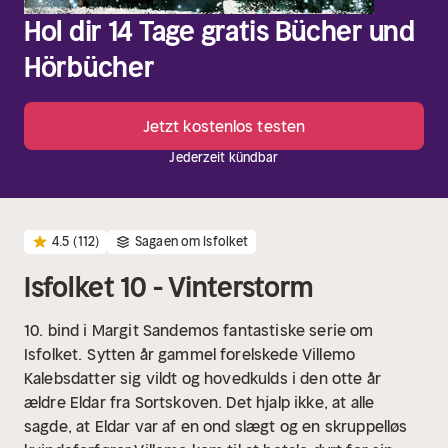
Hol dir 14 Tage gratis Bücher und
Hörbücher
Jetzt kostenlos testen
Jederzeit kündbar
4.5
(112)
Sagaen om Isfolket
Isfolket 10 - Vinterstorm
10. bind i Margit Sandemos fantastiske serie om
Isfolket.
Sytten år gammel forelskede Villemo
Kalebsdatter sig vildt og hovedkulds i den otte år
ældre Eldar fra Sortskoven. Det hjalp ikke, at alle
sagde, at Eldar var af en ond slægt og en skruppelløs