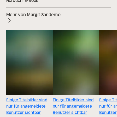
Hörbuch
E-Book
Mehr von Margit Sandemo
Einige Titelbilder sind
Einige Titelbilder sind
Einige Tit
nur für angemeldete
nur für angemeldete
nur für 
Benutzer sichtbar
Benutzer sichtbar
Benutzer