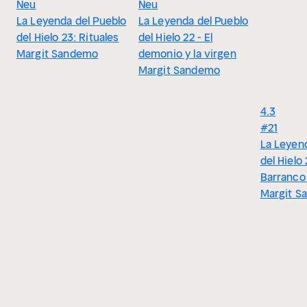
Neu
Neu
La Leyenda del Pueblo
La Leyenda del Pueblo
del Hielo 23: Rituales
del Hielo 22 - El
Margit Sandemo
demonio y la virgen
Margit Sandemo
4.3
#21
La Leyen
del Hielo 
Barranco 
Margit S