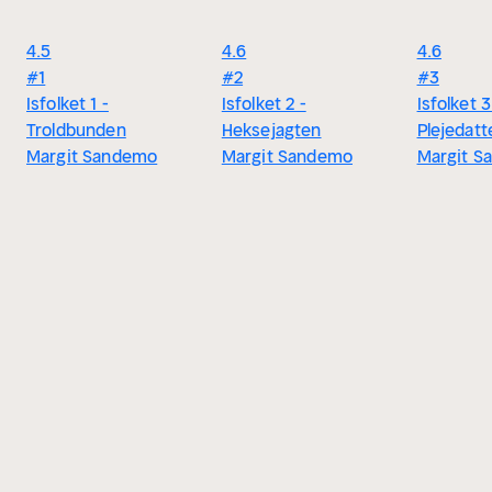
4.5
4.6
4.6
#1
#2
#3
Isfolket 1 -
Isfolket 2 -
Isfolket 3
Troldbunden
Heksejagten
Plejedatt
Margit Sandemo
Margit Sandemo
Margit S