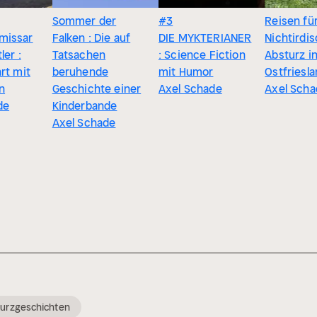
Sommer der
#3
Reisen fü
missar
Falken : Die auf
DIE MYKTERIANER
Nichtirdis
ler :
Tatsachen
: Science Fiction
Absturz i
rt mit
beruhende
mit Humor
Ostfriesla
n
Geschichte einer
Axel Schade
Axel Scha
de
Kinderbande
Axel Schade
urzgeschichten