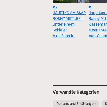
#2
#1
HAUPTKOMMISSAR
Hauptkom
RONNY MITTLER :
Ronny Mitt
Unter einem
Klassenfah
Schleier
einer Tote
Axel Schade
Axel Scha
Verwandte Kategorien
Romane und Erzählungen
K