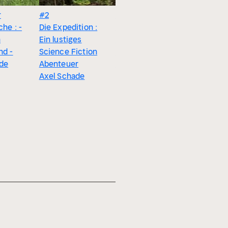
r
#2
#3
che : -
Die Expedition :
Kriminalhauptkommissar
n
Ein lustiges
Ronny Mittler :
nd -
Science Fiction
Der Nachtwolf
de
Abenteuer
Axel Schade
Axel Schade