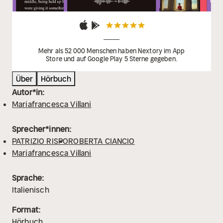
cerchio e fa intravedere una opportunità alla
impensabile realtà del 2052 che prima ci appariva
ingenuamente fantasiosa.
Sarà forse la presa di
coscienza di Ciro e Rosa a rendere possibile una
Napoli, un mondo diverso?
Mehr als 52 000 Menschen haben Nextory im App
Store und auf Google Play 5 Sterne gegeben.
Über
Hörbuch
Autor*in:
Mariafrancesca Villani
Sprecher*innen:
PATRIZIO RISPO
ROBERTA CIANCIO
Mariafrancesca Villani
Sprache:
Italienisch
Format:
Hörbuch