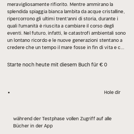
meravigliosamente rifiorito. Mentre ammirano la
splendida spiaggia bianca lambita da acque cristalline,
ripercorrono gli ultimi trent'anni di storia, durante i
quali l'umanità è riuscita a cambiare il corso degli
eventi. Nel futuro, infatti, le catastrofi ambientali sono
un lontano ricordo e le nuove generazioni stentano a
credere che un tempo il mare fosse in fin di vita e che
esistessero la camorra e le ingiustizie sociali.
Da qui il
titolo del libro: anche la camorra è così
Starte noch heute mit diesem Buch für € 0
definitivamente finita, come le guerre puniche, che si
studia a scuola. Terminato il suo racconto, la nonnina
osserva questo mondo diventato salubre e giusto.
Sopraffatta dalla gioia, chiude gli occhi e infine... si
Hole dir
lascia andare. La sua è una fine dolce: sta lasciando ai
suoi nipoti un mondo migliore ed è questa la sua gioia
più grande.
E così termina la prima parte di questa
während der Testphase vollen Zugriff auf alle
opera prima, lasciando al lettore il sapore
Bücher in der App
entusiasmante della speranza, ma anche il disincanto
dell'illusione. Come una matrioska, si schiude poi in