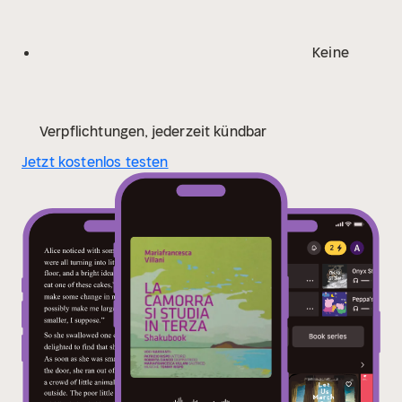
altri due racconti che, sulla scia di cose realmente
accadute, ci riportano con i piedi per terra. Nella
Keine
realtà. C'è il percorso personale dell'autrice, la sua vita
avvincente come un romanzo, che ha motivato
questa chicca che parte dalla nostra città, ma
abbraccia l'intero pianeta. Napoli come la punta
Verpflichtungen, jederzeit kündbar
dell'iceberg. E poi ci sta un quartiere periferico, una
Jetzt kostenlos testen
realtà dura, dall'altro lato della città rispetto alla
spiaggia di Bagnoli. Un quartiere in cui la camorra la fa
da padrone, ai giorni nostri, ma in cui si intrufola un
piccolo libro, un tarlo, una finestra sul mondo buono,
diverso, e capita nelle mani di chi lo cercava, come
tutti i libri, che conoscono perfettamente il loro
percorso, meglio di chi li trova, poi, e li legge,
arricchendosene.
Quello che sembra impossibile alla
ragione, ma raggiungibile al cuore, può definirsi
probabile? A svelarcelo sarà l'ultimo atto, la storia del
furto di una bicicletta che magicamente chiude il