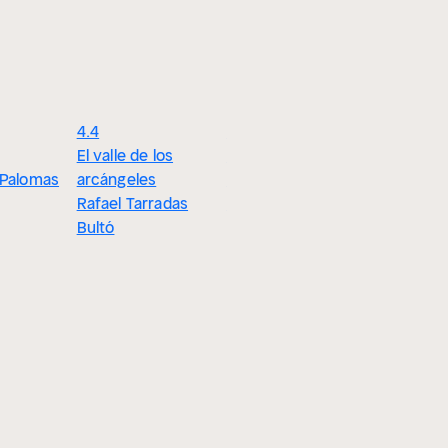
4.4
4.1
El valle de los
Antes mueren los
 Palomas
arcángeles
que no aman
Rafael Tarradas
Inés Plana
Bultó