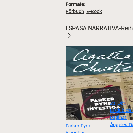
Formate:
Hörbuch
E-Book
ESPASA NARRATIVA-Reih
28. Okt.
El Club de
Páginas
Ángeles D
Parker Pyne
investiga