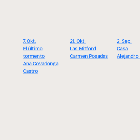
7. Okt.
21. Okt.
2. Sep.
El último
Las Mitford
Casa
tormento
Carmen Posadas
Alejandro
Ana Covadonga
Castro