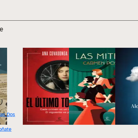
e
 las Dos
oñate