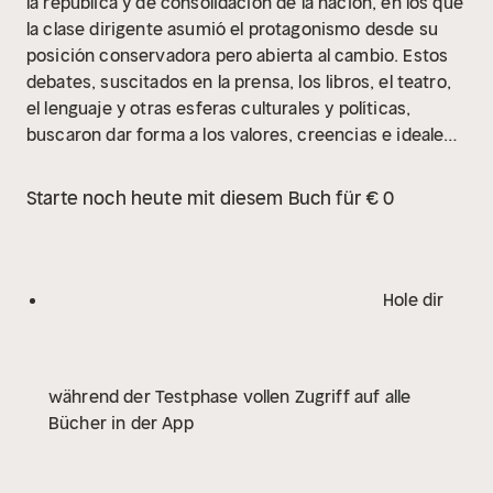
la república y de consolidación de la nación, en los que
la clase dirigente asumió el protagonismo desde su
posición conservadora pero abierta al cambio. Estos
debates, suscitados en la prensa, los libros, el teatro,
el lenguaje y otras esferas culturales y políticas,
buscaron dar forma a los valores, creencias e ideales
que forjarían los cimientos de la nueva identidad
nacional y estatal.
Este profundo estudio identifica el
Starte noch heute mit diesem Buch für € 0
concepto de orden –en todas sus dimensiones–, junto
con el republicanismo y el catolicismo, como los
pilares sobre los cuales la república fue
actualizándose, tanto en el plano cultural como
Hole dir
político.
A 23 años de su publicación original, volver a
revisar los debates fundacionales del Estado y la
nación resulta especialmente iluminador para
während der Testphase vollen Zugriff auf alle
comprender rasgos esenciales de la cultura chilena. La
Bücher in der App
búsqueda y la recuperación de ciertos "órdenes" en la
sociedad y en el debate político contemporáneo
parece ser, según argumenta su autora, elementos