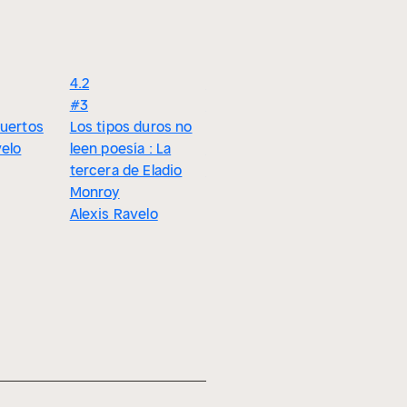
4.2
4.1
4.2
#3
Tres funerales
#5
muertos
Los tipos duros no
para Eladio
El peor de
velo
leen poesía : La
Monroy
tiempos
tercera de Eladio
Alexis Ravelo
Alexis Ra
Monroy
Alexis Ravelo