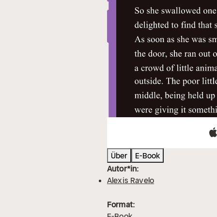
Über
E-Book
Autor*in:
Alexis Ravelo
Format:
E-Book