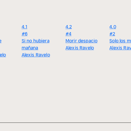
4.1
4.2
4.0
#6
#4
#2
e
Si no hubiera
Morir despacio
Solo los 
mañana
Alexis Ravelo
Alexis Ra
elo
Alexis Ravelo