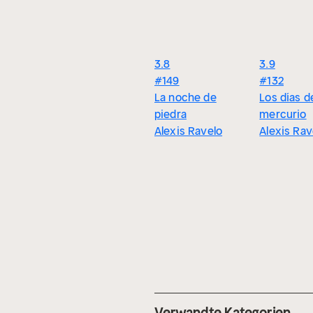
3.8
3.9
#149
#132
La noche de
Los días d
piedra
mercurio
Alexis Ravelo
Alexis Rav
Verwandte Kategorien