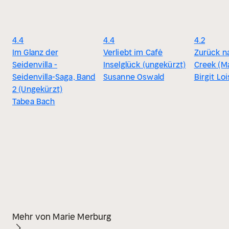
4.4
4.4
4.2
Im Glanz der
Verliebt im Café
Zurück n
Seidenvilla -
Inselglück (ungekürzt)
Creek (Ma
Seidenvilla-Saga, Band
Susanne Oswald
Birgit Loi
2 (Ungekürzt)
Tabea Bach
Mehr von Marie Merburg