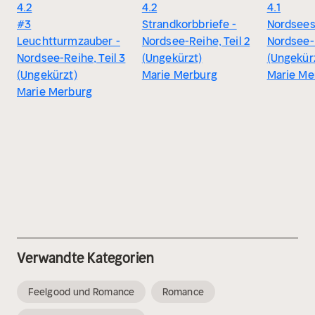
4.2
4.2
4.1
#3
Strandkorbbriefe -
Nordsees
Leuchtturmzauber -
Nordsee-Reihe, Teil 2
Nordsee-R
Nordsee-Reihe, Teil 3
(Ungekürzt)
(Ungekür
(Ungekürzt)
Marie Merburg
Marie Me
Marie Merburg
Verwandte Kategorien
Feelgood und Romance
Romance