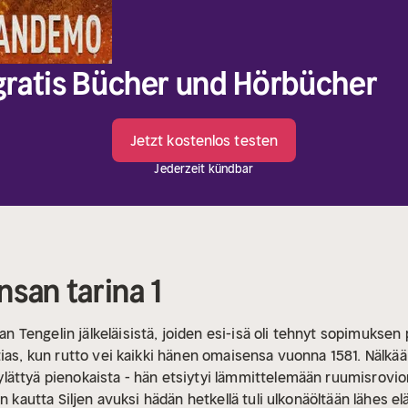
 gratis Bücher und Hörbücher
Jetzt kostenlos testen
Jederzeit kündbar
san tarina 1
engelin jälkeläisistä, joiden esi-isä oli tehnyt sopimuksen p
ias, kun rutto vei kaikki hänen omaisensa vuonna 1581. Nälkää
lättyä pienokaista - hän etsiytyi lämmittelemään ruumisrovi
n kautta Siljen avuksi hädän hetkellä tuli ulkonäöltään lähes e