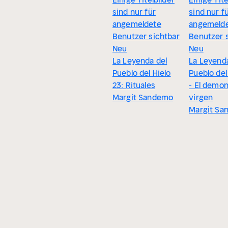
sind nur für
sind nur f
angemeldete
angemeld
Benutzer sichtbar
Benutzer 
Neu
Neu
La Leyenda del
La Leyenda
Pueblo del Hielo
Pueblo del
23: Rituales
- El demon
Margit Sandemo
virgen
Margit Sa