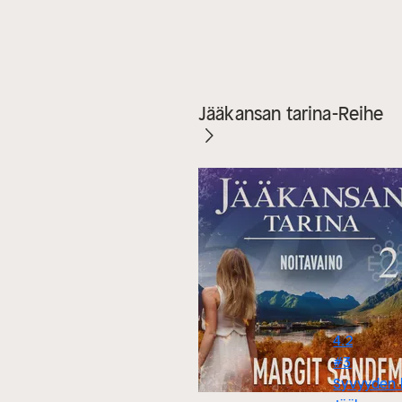
Jääkansan tarina-Reihe
4.2
#3
Syvyyden 