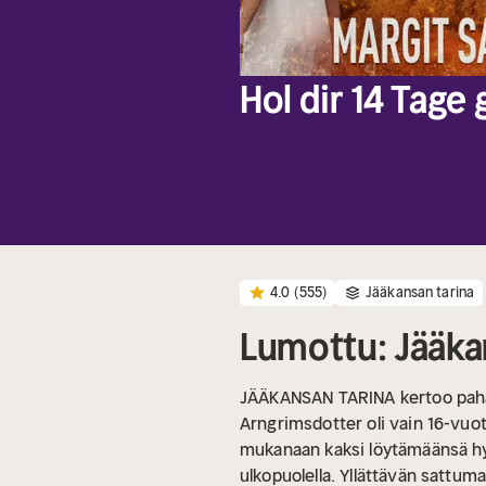
Hol dir 14 Tage
4.0
(555)
Jääkansan tarina
Lumottu: Jääkan
JÄÄKANSAN TARINA kertoo pahan T
Arngrimsdotter oli vain 16-vuot
mukanaan kaksi löytämäänsä hy
ulkopuolella. Yllättävän sattuma