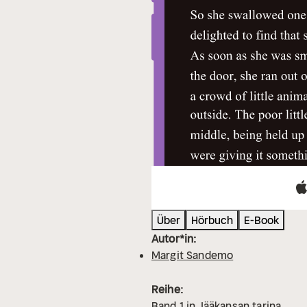
Über
Hörbuch
E-Book
Autor*in:
Margit Sandemo
Reihe:
Band
1
in
Jääkansan tarina