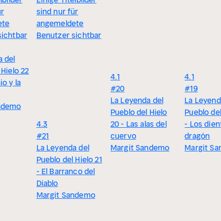
ür
sind nur für
ete
angemeldete
sichtbar
Benutzer sichtbar
 del
 Hielo 22
4.1
4.1
io y la
#20
#19
La Leyenda del
La Leyend
ndemo
Pueblo del Hielo
Pueblo del
4.3
20 - Las alas del
- Los dien
#21
cuervo
dragón
La Leyenda del
Margit Sandemo
Margit S
Pueblo del Hielo 21
- El Barranco del
Diablo
Margit Sandemo