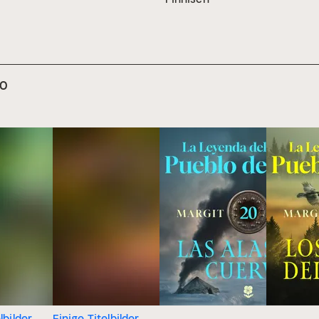
mo
lbilder
Einige Titelbilder