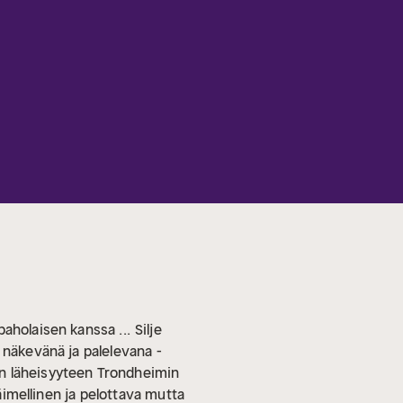
aholaisen kanssa ...
Silje
 näkevänä ja palelevana -
on läheisyyteen Trondheimin
läimellinen ja pelottava mutta