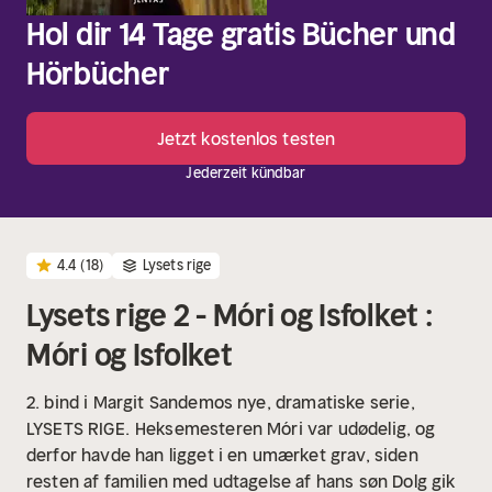
Hol dir 14 Tage gratis Bücher und
Hörbücher
Jetzt kostenlos testen
Jederzeit kündbar
4.4
(18)
Lysets rige
Lysets rige 2 - Móri og Isfolket :
Móri og Isfolket
2. bind i Margit Sandemos nye, dramatiske serie,
LYSETS RIGE.
Heksemesteren Móri var udødelig, og
derfor havde han ligget i en umærket grav, siden
resten af familien med udtagelse af hans søn Dolg gik