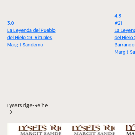
4.3
3.0
#21
La Leyenda del Pueblo
La Leyen
del Hielo 23: Rituales
del Hielo 
Margit Sandemo
Barranco 
Margit S
Lysets rige-Reihe