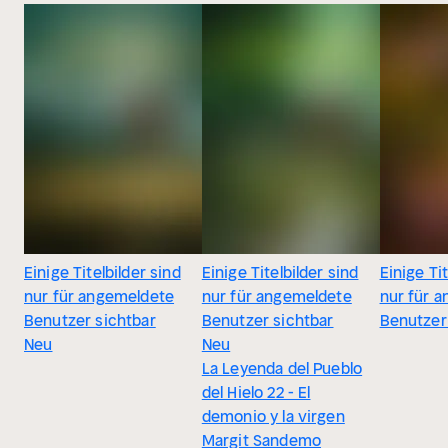
Einige Titelbilder sind
Einige Titelbilder sind
Einige Tit
nur für angemeldete
nur für angemeldete
nur für 
Benutzer sichtbar
Benutzer sichtbar
Benutzer
Neu
Neu
La Leyenda del Pueblo
del Hielo 22 - El
demonio y la virgen
Margit Sandemo