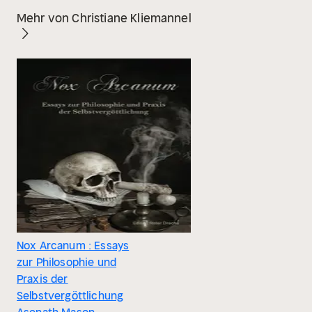
Mehr von Christiane Kliemannel
Nox Arcanum : Essays
zur Philosophie und
Praxis der
Selbstvergöttlichung