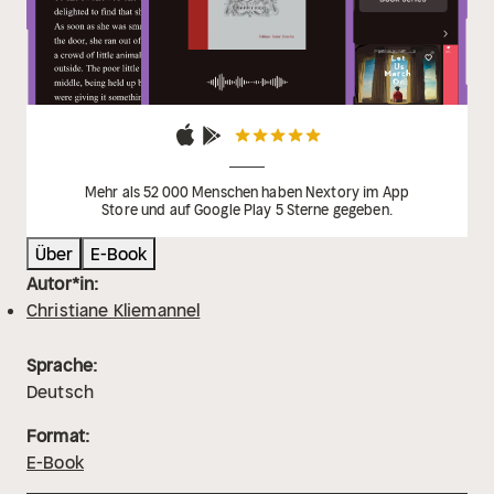
Wandel der Geschlechtersemantik nicht nur in den
untersuchten Publikationen und Studien, sondern
auch in den weiblichen Selbstthematisierungen der
jugendbewegten Mädchen und Frauen
herauszuarbeiten.
Mehr als 52 000 Menschen haben Nextory im App
Store und auf Google Play 5 Sterne gegeben.
Über
E-Book
Autor*in:
Christiane Kliemannel
Sprache:
Deutsch
Format:
E-Book