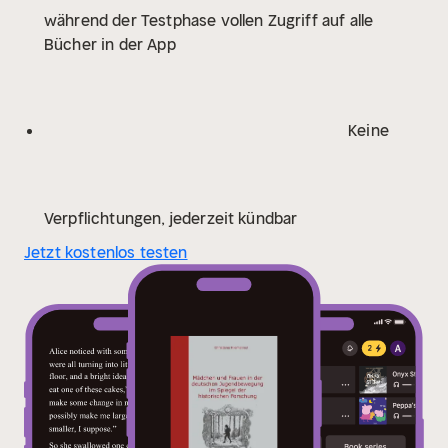
während der Testphase vollen Zugriff auf alle
deutschen Jugendbewegung und ihrer weiblichen
Bücher in der App
Mitglieder überschaubar sein mag, im Vergleich zur
wissenschaftlichen Beachtung der männlichen
Jugendbewegten, jedoch bergen diese für Experten
und noch mehr für Einsteiger durch aus
Keine
Überraschungen oder gar Enttäuschungen. Da sie, bis
in die 1980er Jahre hinein vorwiegend aus
androzentrischer Forschungsperspektive verfasst,
die Mädchen und Frauen entweder marginalisierten
Verpflichtungen, jederzeit kündbar
oder unkritisch deren Weiblichkeitskonzepte
Jetzt kostenlos testen
analysierten. Dieses Buch ist somit mehr als eine
Einführung bzw. Nachschlagewerk oder historische
Aufarbeitung der diversen Publikationen zum Thema.
Die Strukturierung der Studien nach
Rezeptionsperioden veranschaulichen den Wandel
und die Beständigkeit semantischer Muster
hinsichtlich der Weiblichkeitsvorstellungen. Die
besondere Leistung des Buches liegt darin, den