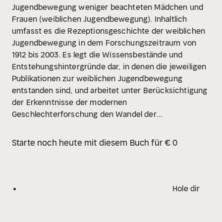
Jugendbewegung weniger beachteten Mädchen und
Frauen (weiblichen Jugendbewegung). Inhaltlich
umfasst es die Rezeptionsgeschichte der weiblichen
Jugendbewegung in dem Forschungszeitraum von
1912 bis 2003. Es legt die Wissensbestände und
Entstehungshintergründe dar, in denen die jeweiligen
Publikationen zur weiblichen Jugendbewegung
entstanden sind, und arbeitet unter Berücksichtigung
der Erkenntnisse der modernen
Geschlechterforschung den Wandel der
Geschlechtersemantik in jenen Studien heraus und
spezifiziert diese an den bereits in der
Starte noch heute mit diesem Buch für € 0
Jugendbewegung etablierten
Weiblichkeitsvorstellungen der Kameradin, der
bürgerlichen Frau und Mutter. Die Arbeit befindet sich
daher im Schnittpunkt von Rezeptionsgeschichte,
Hole dir
Wissenssoziologie und Geschlechterforschung. Auch
wenn die Auswahl und Unterschiedlichkeit der
Publikationen aus dem Forschungsgebiet der