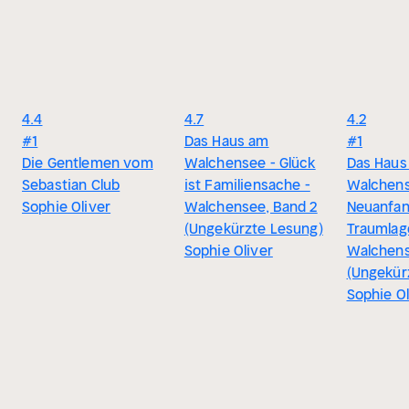
4.4
4.7
4.2
#1
Das Haus am
#1
Die Gentlemen vom
Walchensee - Glück
Das Haus
Sebastian Club
ist Familiensache -
Walchens
Sophie Oliver
Walchensee, Band 2
Neuanfan
(Ungekürzte Lesung)
Traumlag
Sophie Oliver
Walchens
(Ungekür
Sophie Ol