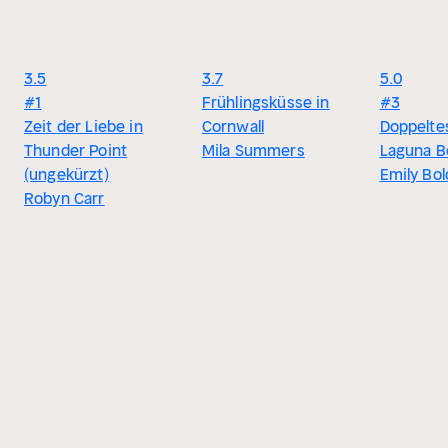
3.5
3.7
5.0
#1
Frühlingsküsse in
#3
Zeit der Liebe in
Cornwall
Doppeltes
Thunder Point
Mila Summers
Laguna B
(ungekürzt)
Emily Bol
Robyn Carr