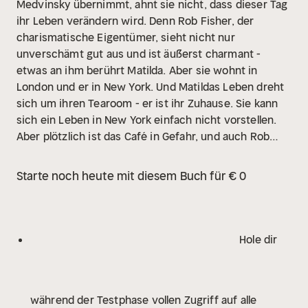
Medvinsky übernimmt, ahnt sie nicht, dass dieser Tag
ihr Leben verändern wird. Denn Rob Fisher, der
charismatische Eigentümer, sieht nicht nur
unverschämt gut aus und ist äußerst charmant -
etwas an ihm berührt Matilda. Aber sie wohnt in
London und er in New York. Und Matildas Leben dreht
sich um ihren Tearoom - er ist ihr Zuhause. Sie kann
sich ein Leben in New York einfach nicht vorstellen.
Aber plötzlich ist das Café in Gefahr, und auch Rob
muss sich unerwarteten Schwierigkeiten stellen. Ist
die Anziehung stark genug, um einen Ozean zu
Starte noch heute mit diesem Buch für € 0
überwinden?
So zauberhaft wie eine Tasse Tee vor
dem Kamin und so romantisch wie ein
Sternenhimmel.
Große Gefühle garantiert!
Geboren
und aufgewachsen in Bayern, verließ Sophie Oliver
Hole dir
nach dem Abitur ihre Heimat, um zu studieren und die
Welt zu erkunden. Mittlerweile ist sie zu ihren Wurzeln
zurückgekehrt und lebt mit Familie und Hund auf dem
während der Testphase vollen Zugriff auf alle
Land. Sophie liebt die bunte Vielfalt, Schräges genauso