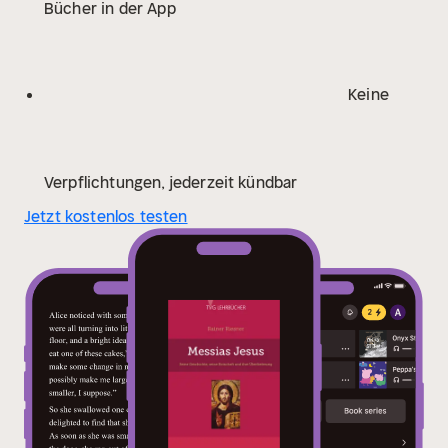
Bücher in der App
Besondere Aufmerksamkeit erhalten dabei die beiden
Gerichtsprozesse sowie die Auferstehung als
historisches Ereignis. Ein Überblick über die Quellen,
die von Jesus handeln, und über ihre
Keine
wissenschaftliche Erforschung runden die Darstellung
ab.
Prof. Dr. Rainer Riesner, geboren 1950 in
Friedberg/Hessen, war bis zu seiner Emeritierung
2013 Professor für Neues Testament am Institut für
Verpflichtungen, jederzeit kündbar
evangelische Theologie der TU Dortmund. Er leitet
Jetzt kostenlos testen
seither ein Doktoranden- und Habilitanden-Kolloquium
und lehrt am Albrecht-Bengel-Haus in Tübingen.