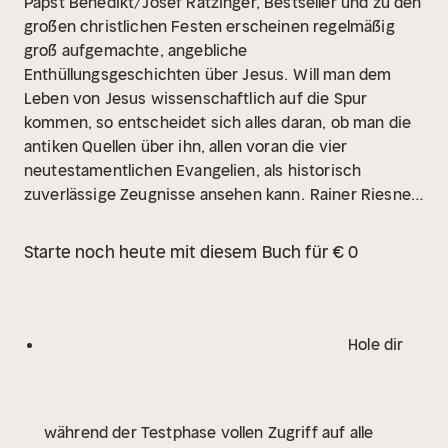
Papst Benedikt/Josef Ratzinger, Bestseller und zu den
großen christlichen Festen erscheinen regelmäßig
groß aufgemachte, angebliche
Enthüllungsgeschichten über Jesus.
Will man dem
Leben von Jesus wissenschaftlich auf die Spur
kommen, so entscheidet sich alles daran, ob man die
antiken Quellen über ihn, allen voran die vier
neutestamentlichen Evangelien, als historisch
zuverlässige Zeugnisse ansehen kann.
Rainer Riesner
begründet, warum die vier Evangelien aufgrund ihrer
Entstehung und im Vergleich mit anderen Quellen, die
Starte noch heute mit diesem Buch für € 0
wir von Jesus von Nazareth haben, Vertrauen
verdienen. Es sind nicht bloß einige
Erinnerungssplitter erhalten geblieben, sondern eine
Gesamtdarstellung des Auftretens und der Botschaft
Hole dir
von Jesus ist möglich.
Auf dem Hintergrund der
Messias-Hoffnungen im Alten Testament und im
Frühjudentum werden die Herkunft, die Berufung, das
während der Testphase vollen Zugriff auf alle
Wirken und die Lehre von Jesus dargestellt.