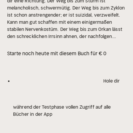
dir eine Richtung.
Der Weg bis zum Sturm ist
melancholisch, schwermütig.
Der Weg bis zum Zyklon
ist schon anstrengender; er ist suizidal, verzweifelt.
Kann man gut schaffen mit einem einigermaßen
stabilen Nervenkostüm.
Der Weg bis zum Orkan lässt
den schrecklichen Irrsinn ahnen, der nachfolgen
wird.
Danach wird es arg. Finster. ...
Ist diese Hölle der
schattigen "Geburt" überstanden, ist das Licht am
Starte noch heute mit diesem Buch für € 0
Ende des Tunnels erkennbar. Auch wenn es licht ist,
heißt das keineswegs, dass es von nun an leicht sein
wird.
Leicht-er viel-leicht.
Hole dir
während der Testphase vollen Zugriff auf alle
Bücher in der App