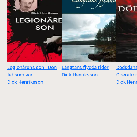
Legionärens son : Den
Längtans flydda tider
Dödsdans
tid som var
Dick Henriksson
Operation
Dick Henriksson
Dick Hen