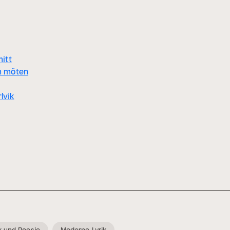
mitt
Om möten
lvik