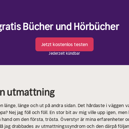
 gratis Bücher und Hörbücher
Jetzt kostenlos testen
Jederzeit kündbar
en utmattning
n länge, länge och ut på andra sidan. Det hårdaste i väggen var
? Nej jag föll och föll. En stor bit av mig ville upp igen, men
a hand om den första, trösta.
Överstyr är mina erfarenheter o
 då jag drabbades av utmattningssyndrom och den därpå följ