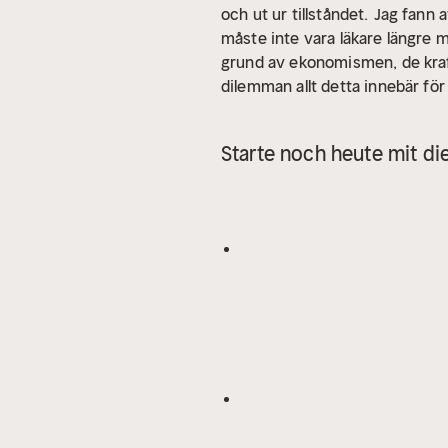
och ut ur tillståndet.
Jag fann a
måste inte vara läkare längre m
grund av ekonomismen, de kraf
dilemman allt detta innebär för
glädjemöte med livet. Till dig so
Starte noch heute mit di