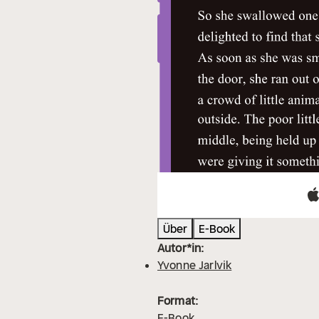
Über
E-Book
Autor*in:
Yvonne Jarlvik
Format:
E-Book