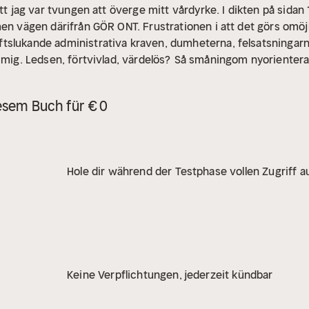
tt jag var tvungen att överge mitt vårdyrke. I dikten på sidan 
en vägen därifrån GÖR ONT. Frustrationen i att det görs omöjli
tslukande administrativa kraven, dumheterna, felsatsningarn
 mig. Ledsen, förtvivlad, värdelös?
Så småningom nyorienterad
m är nära, mitt i eller varit där:
Du är inte ensam och det finns
esem Buch für € 0
Hole dir während der Testphase vollen Zugriff au
Keine Verpflichtungen, jederzeit kündbar