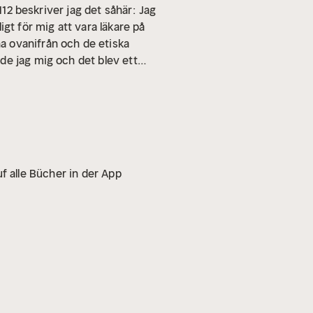
112 beskriver jag det såhär:
Jag
gt för mig att vara läkare på
a ovanifrån och de etiska
e jag mig och det blev ett
 hopp. Jag lovar dig.
f alle Bücher in der App