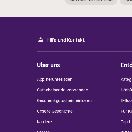
Klassiker und Gedichte
Lyr
Hilfe und Kontakt
Über uns
Ent
App herunterladen
Kateg
Gutscheincode verwenden
Hörbü
Geschenkgutschein einlösen
E-Boo
Unsere Geschichte
Für K
Karriere
Top-L