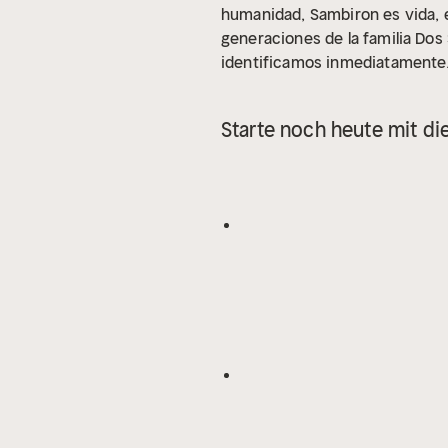
humanidad, Sambiron es vida, e
generaciones de la familia Dos 
identificamos inmediatamente. 
mismos. Cada boricua lleva en
comprender. En Sambiron pasan
Starte noch heute mit di
ahi, intocado e inviolado a pes