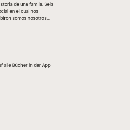
storia de una famila. Seis
cial en el cual nos
ambiron somos nosotros
eremos capaces de tolerar y
sando. Pero Sambiron seguira
f alle Bücher in der App