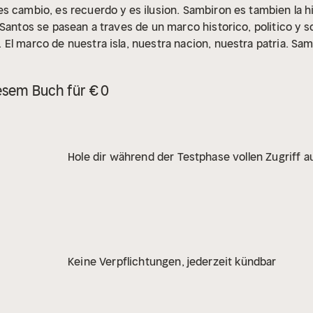
s cambio, es recuerdo y es ilusion. Sambiron es tambien la hi
Santos se pasean a traves de un marco historico, politico y so
El marco de nuestra isla, nuestra nacion, nuestra patria. S
 sus espaldas un Sambiron, que solamente nosotros mismos s
 muchas cosas, y fuera de Sambiron tambien. Y seguiran pa
esem Buch für € 0
ar del olvido, del progreso y del abandono humano.
Hole dir während der Testphase vollen Zugriff au
Keine Verpflichtungen, jederzeit kündbar