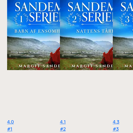
4.0
4.1
4.3
#1
#2
#3