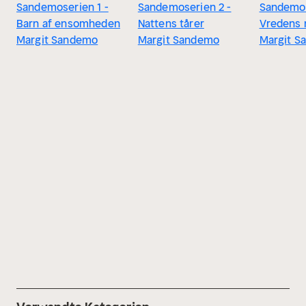
Sandemoserien 1 -
Sandemoserien 2 -
Sandemos
Barn af ensomheden
Nattens tårer
Vredens 
Margit Sandemo
Margit Sandemo
Margit S