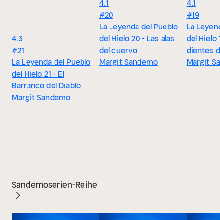
4.1
4.1
#20
#19
La Leyenda del Pueblo
La Leyen
4.3
del Hielo 20 - Las alas
del Hielo 
#21
del cuervo
dientes d
La Leyenda del Pueblo
Margit Sandemo
Margit S
del Hielo 21 - El
Barranco del Diablo
Margit Sandemo
Sandemoserien-Reihe