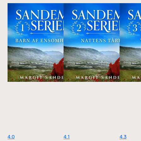
4.0
4.1
4.3