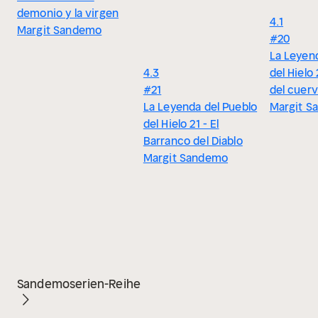
demonio y la virgen
4.1
Margit Sandemo
#20
La Leyen
4.3
del Hielo 
#21
del cuer
La Leyenda del Pueblo
Margit S
del Hielo 21 - El
Barranco del Diablo
Margit Sandemo
Sandemoserien-Reihe