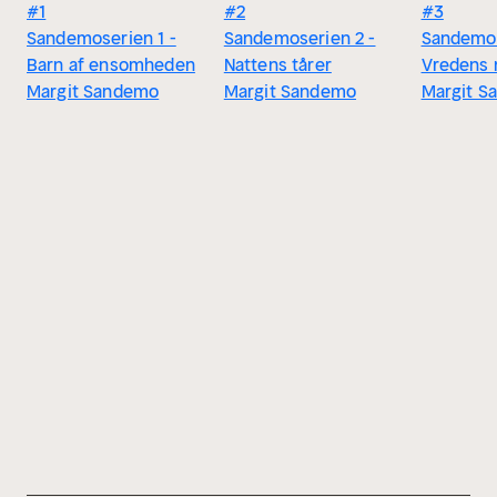
#1
#2
#3
Sandemoserien 1 -
Sandemoserien 2 -
Sandemos
Barn af ensomheden
Nattens tårer
Vredens 
Margit Sandemo
Margit Sandemo
Margit S