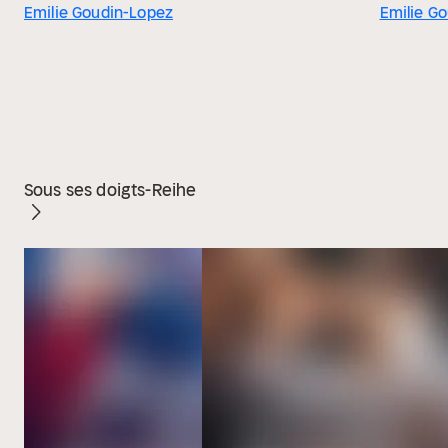
Emilie Goudin-Lopez
Emilie G
Sous ses doigts-Reihe