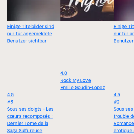
Einige Titelbilder sind
Einige Tit
nur für angemeldete
nur für 
Benutzer sichtbar
Benutzer
4.0
Rock My Love
Emilie Goudin-Lopez
4.5
4.5
#3
#2
Sous ses doigts - Les
Sous ses 
cœurs recomposés :
trouble d
Dernier Tome de la
Romance
Saga Sulfureuse
érotique 