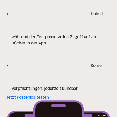
les corps s’attirent. Jusqu’où oseront-ils aller, avant
que la vérité n’explose ? Dans cette petite ville de
Hole dir
France, sous la neige, les cœurs se consument.
Pour
les lecteurs qui aiment les drames psychologiques
intenses et les amours impossibles à la Agnès Martin-
während der Testphase vollen Zugriff auf alle
Lugand, ce roman est une immersion sensorielle dans
Bücher in der App
la passion, le deuil et les secrets de famille. Un triangle
amoureux incandescent, où chaque choix peut tout
faire basculer.
Keine
Verpflichtungen, jederzeit kündbar
Jetzt kostenlos testen