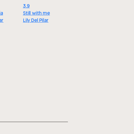
3.9
3.9
ía
Still with me
Still with you
ar
Lily Del Pilar
Lily Del Pilar