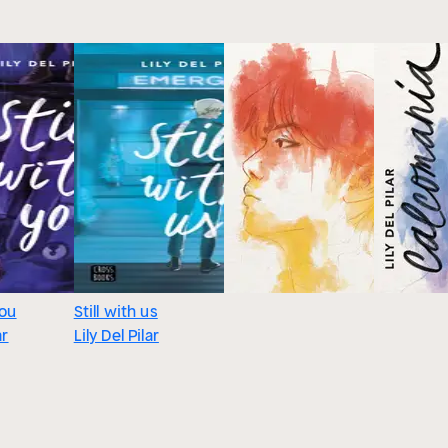
you
Still with us
ar
Lily Del Pilar