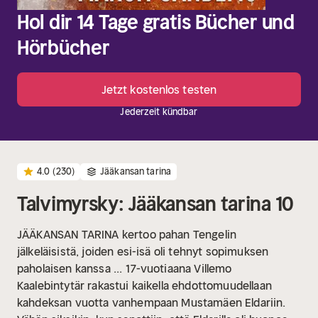
Hol dir 14 Tage gratis Bücher und
Hörbücher
Jetzt kostenlos testen
Jederzeit kündbar
4.0
(230)
Jääkansan tarina
Talvimyrsky: Jääkansan tarina 10
JÄÄKANSAN TARINA kertoo pahan Tengelin
jälkeläisistä, joiden esi-isä oli tehnyt sopimuksen
paholaisen kanssa ...
17-vuotiaana Villemo
Kaalebintytär rakastui kaikella ehdottomuudellaan
kahdeksan vuotta vanhempaan Mustamäen Eldariin.