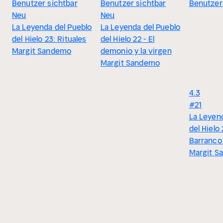
Benutzer sichtbar
Benutzer sichtbar
Benutzer
Neu
Neu
La Leyenda del Pueblo
La Leyenda del Pueblo
del Hielo 23: Rituales
del Hielo 22 - El
Margit Sandemo
demonio y la virgen
Margit Sandemo
4.3
#21
La Leyen
del Hielo 
Barranco 
Margit S