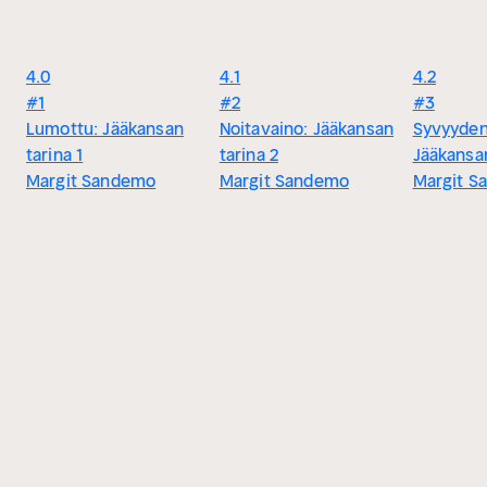
4.0
4.1
4.2
#1
#2
#3
Lumottu: Jääkansan
Noitavaino: Jääkansan
Syvyyden
tarina 1
tarina 2
Jääkansan
Margit Sandemo
Margit Sandemo
Margit S