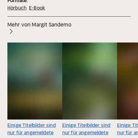
Formate:
Hörbuch
E-Book
Mehr von Margit Sandemo
Einige Titelbilder sind
Einige Titelbilder sind
Einige Tit
nur für angemeldete
nur für angemeldete
nur für 