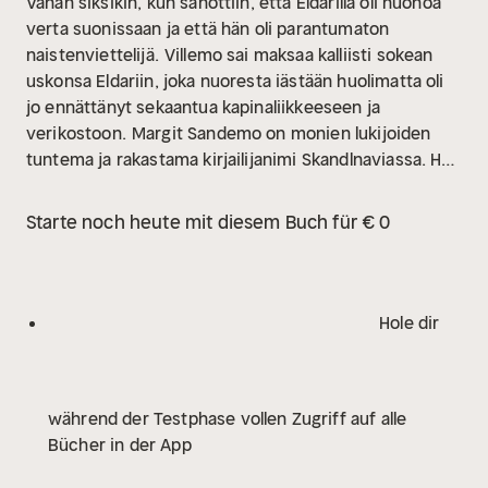
Vähän siksikin, kun sanottiin, että Eldarilla oli huonoa
verta suonissaan ja että hän oli parantumaton
naistenviettelijä.
Villemo sai maksaa kalliisti sokean
uskonsa Eldariin, joka nuoresta iästään huolimatta oli
jo ennättänyt sekaantua kapinaliikkeeseen ja
verikostoon.
Margit Sandemo on monien lukijoiden
tuntema ja rakastama kirjailijanimi Skandlnaviassa. Hän
syntyi Valdresissa, Norjassa vuonna 1924, mutta
varttui aikuiseksi Ruotsissa. Hänen kirjasarjansa
Starte noch heute mit diesem Buch für € 0
JÄÄKANSAN TARINA on muodostunut suureksi
menestykseksi kaikissa Skandinavian maissa. Nyt jo
myyty yli 37 miljoonaa kirjaa!
Hole dir
während der Testphase vollen Zugriff auf alle
Bücher in der App