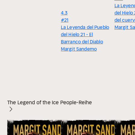
La Leyen
4.3
del Hielo 
#21
del cuer
La Leyenda del Pueblo
Margit S
del Hielo 21 - El
Barranco del Diablo
Margit Sandemo
The Legend of the Ice People-Reihe