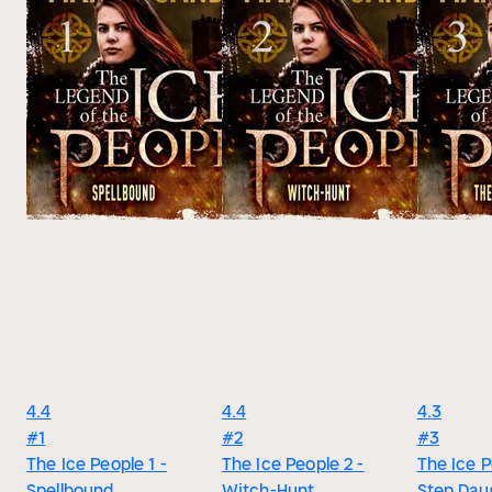
4.4
4.4
4.3
#1
#2
#3
The Ice People 1 -
The Ice People 2 -
The Ice P
Spellbound
Witch-Hunt
Step Dau