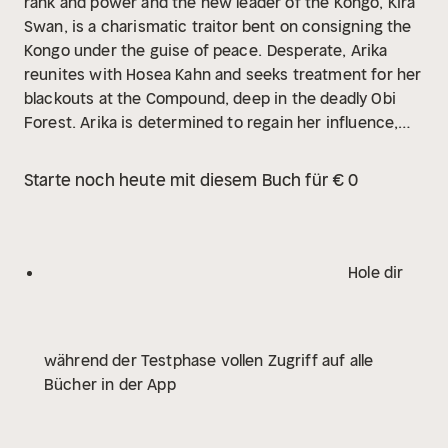
rank and power and the new leader of the Kongo, Kira
Swan, is a charismatic traitor bent on consigning the
Kongo under the guise of peace.
Desperate, Arika
reunites with Hosea Kahn and seeks treatment for her
blackouts at the Compound, deep in the deadly Obi
Forest. Arika is determined to regain her influence,
stop Kira Swan, and continue leading the Kongo to
freedom, but time is
running out and she’s still unwell.
Starte noch heute mit diesem Buch für € 0
Control is slipping from her fingers. When a new
source of strength presents itself, an ancient
authority reserved for the One destined to save the
Kongo, Arika gives up everything, including Hosea
Hole dir
Khan, to
grasp the power, but—all alone, and sick and
tired—can she muster the will to hold it?
während der Testphase vollen Zugriff auf alle
Bücher in der App