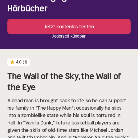
Hörbücher
Jetzt kostenlos testen
Jederzeit kündbar
4.0
(1)
The Wall of the Sky, the Wall of
the Eye
A dead man is brought back to life so he can support
his family in "The Happy Man"; occasionally he slips
into a zombielike state while his soul is tortured in
Hell. In "Vanilla Dunk," future basketball players are
given the skills of old-time stars like Michael Jordan
and Wilt Chamberlain. And in "Forever, Said the Duck,"