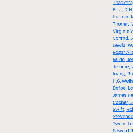
Thackera
Eliot, D. 
Herman Me
Thomas W
Virginia 
Conrad, S
Lewis, W
Edgar All
Wilde, J
Jerome, 
Irving, B
H.G. Wells
Defoe, L
James F
Cooper, 
Swift, Ro
Stevenso
Twain, Le
Edward B