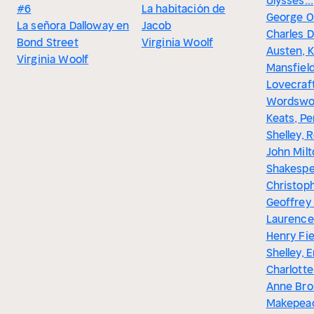
Ulysses...
#6
La habitación de
George O
La señora Dalloway en
Jacob
Charles D
Bond Street
Virginia Woolf
Austen, 
Virginia Woolf
Mansfield,
Lovecraft
Wordswor
Keats, P
Shelley, 
John Milt
Shakespe
Christop
Geoffrey
Laurence
Henry Fie
Shelley, 
Charlotte
Anne Bron
Makepea