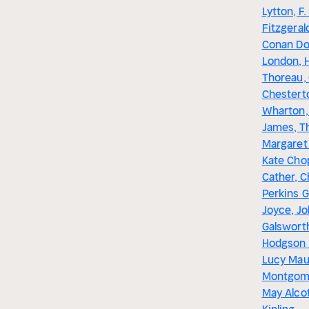
Lytton, F.
Fitzgeral
Conan Do
London, 
Thoreau, 
Chesterto
Wharton,
James, T
Margaret 
Kate Chop
Cather, C
Perkins 
Joyce, J
Galsworth
Hodgson 
Lucy Ma
Montgome
May Alco