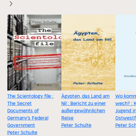
The Scientology file :
Ägypten, das Land am
Wo kommt
The Secret
Nil : Bericht zu einer
wech? : 
Documents of
außergewöhnlichen
Jugend i
Germany's Federal
Reise
Ostwestf
Government
Peter Schulte
Peter Sc
Peter Schulte