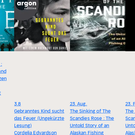
:
and
ozen
t
3.8
23. Aug.
23. 
Gebranntes Kind sucht
The Sinking of The
The 
das Feuer (Ungekürzte
Scandies Rose : The
Scan
Lesung)
Untold Story of an
Unto
Cordelia Edvardson
Alaskan Fishing
Alas