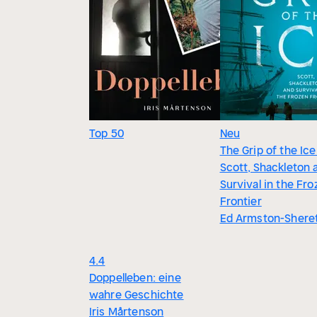
Top 50
Neu
The Grip of the Ice 
Scott, Shackleton 
Survival in the Fr
Frontier
Ed Armston-Shere
4.4
Doppelleben: eine
wahre Geschichte
Iris Mårtenson