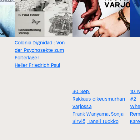
Colonia Dignidad : Von
der Psychosekte zum
Folterlager
Heller Friedrich Paul
30. Sep.
10. 
Rakkaus oikeusmurhan
#2
varjossa
Whe
Frank Wanyama, Sonja
Rem
Sirviö, Taneli Tuokko
Kare