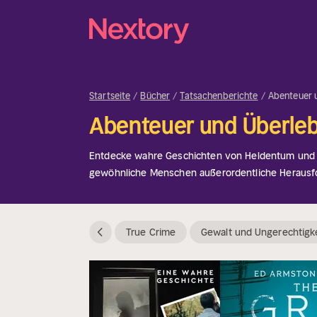
Startseite
Bücher
Tatsachenberichte
Abenteuer 
Abenteuer und Überle
Entdecke wahre Geschichten von Heldentum und 
gewöhnliche Menschen außerordentliche Herausfo
von ihrem Mut und ihrer Widerstandsfähigkeit insp
True Crime
Gewalt und Ungerechtigk