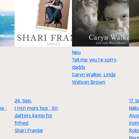
Neu
Tell me you’re sorry,
daddy
Caryn Walker, Linda
Watson Brown
24. Sep.
17. S
a :
I min mors hus : En
Näky
datters kamp for
Aiv
frihed
iron
Shari Franke
Robs
Ber