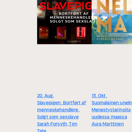
20. Aug.
15. Okt.
Slavepigen: Bortført af
Suomalainen unelm
menneskehandlere.
Menestystarinoita
Solgt som sexslave
uudessa maassa
Sarah Forsyth, Tim
Aura Marttinen
Tate