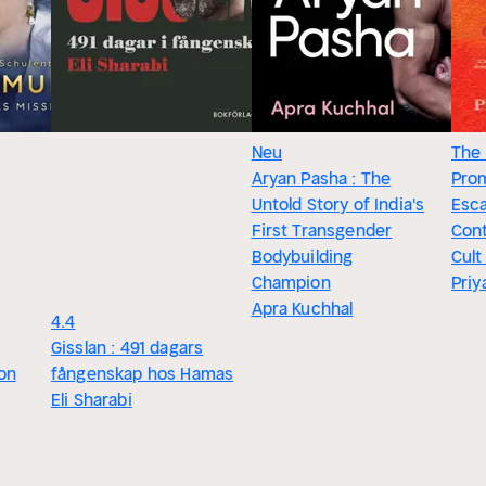
Neu
The 
Aryan Pasha : The
Prom
Untold Story of India's
Esc
First Transgender
Cont
Bodybuilding
Cult
Champion
Pri
Apra Kuchhal
4.4
Gisslan : 491 dagars
ion
fångenskap hos Hamas
Eli Sharabi