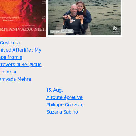
Cost of a
ised Afterlife : My
ape from a
roversial Religious
 in India
yamvada Mehra
13. Aug.
À toute épreuve
Philippe Croizon,
Suzana Sabino