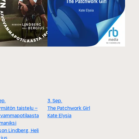
ep.
3. Sep.
mätön taistelu –
The Patchwork Girl
ovammapotilaasta
Kate Elysia
maniksi
on Lindberg, Heli
gius