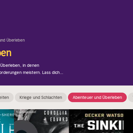
und Überleben
ben
Überleben, in denen
rderungen meistern. Lass dich
irieren.
eiten
Kriege und Schlachten
Abenteuer und Überleben