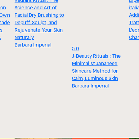
Radiant Ritual : The
Dipe
 on
Science and Art of
ital
 Own
Facial Dry Brushing to
Addi
made
Depuff, Sculpt, and
Trat
es
Rejuvenate Your Skin
L'ec
c
Naturally
Char
Barbara Imperial
5.0
J-Beauty Rituals : The
Minimalist Japanese
Skincare Method for
Calm, Luminous Skin
Barbara Imperial