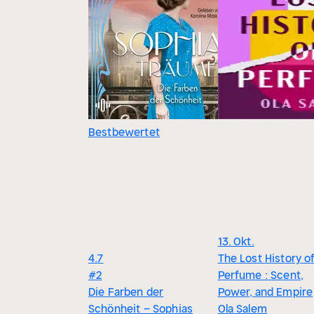
Bestbewertet
13. Okt.
4.7
The Lost History o
#2
Perfume : Scent,
Die Farben der
Power, and Empire
Schönheit – Sophias
Ola Salem