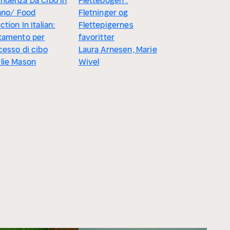
ndenza Da Cibo In
Flettebogen :
iano/ Food
Fletninger og
ction In Italian:
Flettepigernes
tamento per
favoritter
cesso di cibo
Laura Arnesen, Marie
lie Mason
Wivel