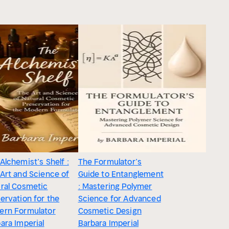
Alchemist’s Shelf :
The Formulator’s
Art and Science of
Guide to Entanglement
ral Cosmetic
: Mastering Polymer
ervation for the
Science for Advanced
ern Formulator
Cosmetic Design
ara Imperial
Barbara Imperial