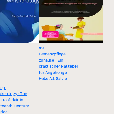
#9
Demenzpflege
zuhause : Ein
praktischer Ratgeber
für Angehörige
Hebe A.I. Salvie
Sep.
kerology : The
ure of Hair in
eteenth-Century
rica