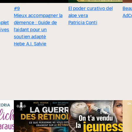
#9
El poder curativo del
Bea
Mieux accompagner la
aloe vera
AdCo
mplet
démence : Guide de
Patricia Conti
tives
l'aidant pour un
soutien adapté
Hebe A.I. Salvie