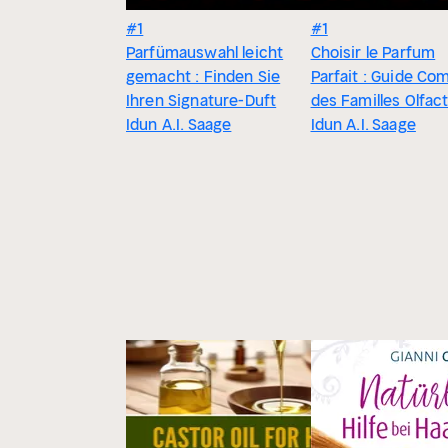
#1
#1
Parfümauswahl leicht
Choisir le Parfum
gemacht : Finden Sie
Parfait : Guide Co
Ihren Signature-Duft
des Familles Olfac
Idun A.I. Saage
Idun A.I. Saage