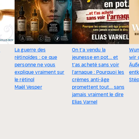
i
La guerre des
On t’a vendu la
Wun
rétinoïdes : ce que
jeunesse en pot… et
wir
personne ne vous
t’as acheté sans voir
Äuß
explique vraiment sur
l’arnaque : Pourquoi les
ent
le rétinol
crèmes anti-âge
Stép
Maël Vesper
promettent tout… sans
jamais vraiment le dire
Elias Varnel