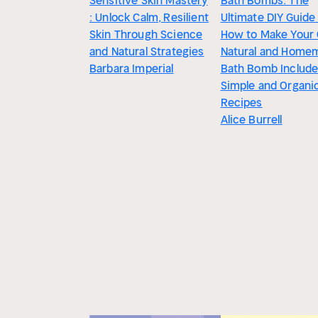
Sensitive Skin Mastery
Bath Bombs: The
: Unlock Calm, Resilient
Ultimate DIY Guide
Skin Through Science
How to Make Your
and Natural Strategies
Natural and Home
Barbara Imperial
Bath Bomb Includ
Simple and Organi
Recipes
Alice Burrell