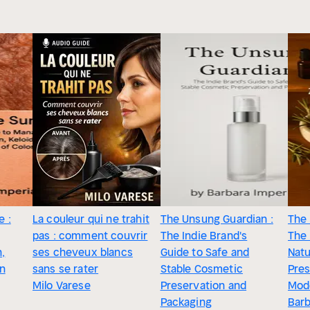
e :
La couleur qui ne trahit
The Unsung Guardian :
The 
pas : comment couvrir
The Indie Brand's
The 
,
ses cheveux blancs
Guide to Safe and
Natu
in
sans se rater
Stable Cosmetic
Pres
Milo Varese
Preservation and
Mod
Packaging
Barb