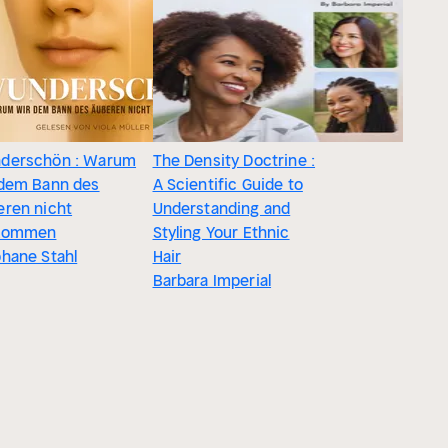
derschön : Warum
The Density Doctrine :
 dem Bann des
A Scientific Guide to
eren nicht
Understanding and
kommen
Styling Your Ethnic
hane Stahl
Hair
Barbara Imperial