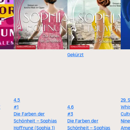
Gekürzt
4.5
29. 
f
#1
4.6
Whis
Die Farben der
#3
Cult
Schönheit – Sophias
Die Farben der
Nin
Hoffnung (Sophia 1)
Schönheit – Sophias
Ame