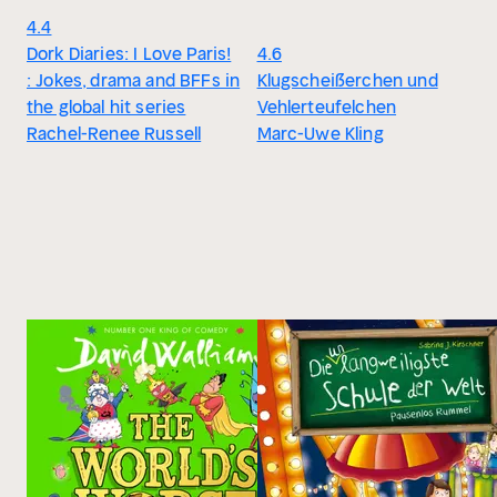
4.4
Dork Diaries: I Love Paris!
4.6
: Jokes, drama and BFFs in
Klugscheißerchen und
the global hit series
Vehlerteufelchen
Rachel-Renee Russell
Marc-Uwe Kling