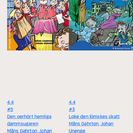
4.4
4.4
#5
#3
Den oerhört hemliga
Loke den lömskes skatt
dammsugaren
Måns Gahrton, Johan
Måns Gahrton, Johan
Unenge