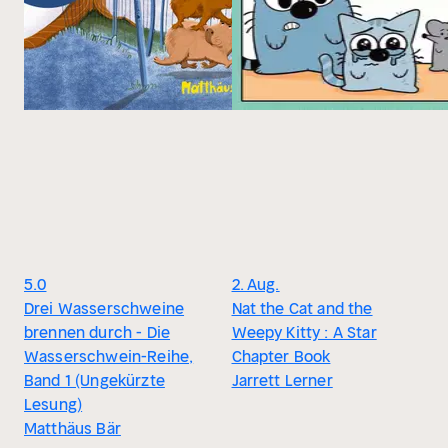
5.0
2. Aug.
Drei Wasserschweine
Nat the Cat and the
brennen durch - Die
Weepy Kitty : A Star
Wasserschwein-Reihe,
Chapter Book
Band 1 (Ungekürzte
Jarrett Lerner
Lesung)
Matthäus Bär