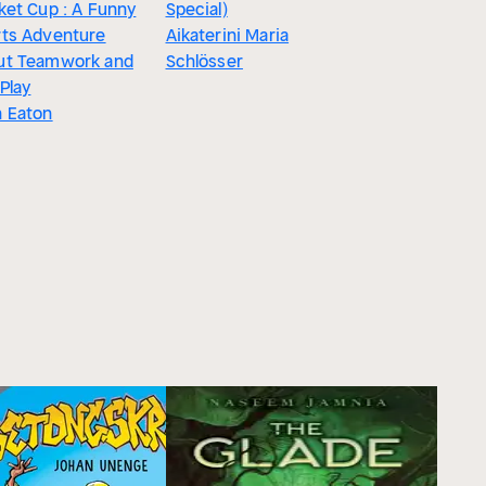
ket Cup : A Funny
Special)
rts Adventure
Aikaterini Maria
ut Teamwork and
Schlösser
 Play
n Eaton