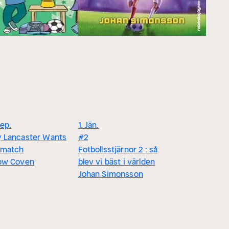
Sep.
1. Jän.
y Lancaster Wants
#2
ematch
Fotbollsstjärnor 2 : så
low Coven
blev vi bäst i världen
Johan Simonsson