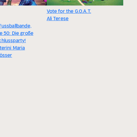
Vote for the G.O.A.T.
Ali Terese
Fussballbande,
e 50: Die große
hlussparty!
terini Maria
össer