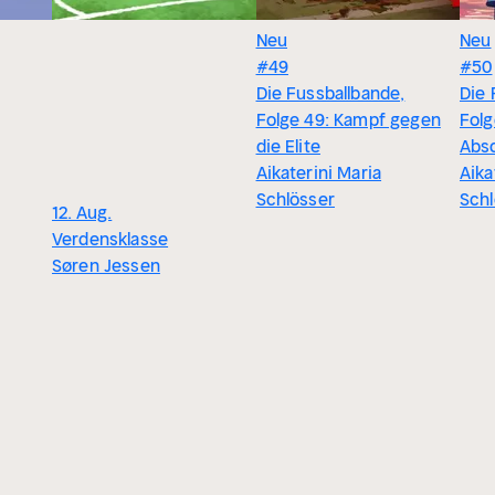
Neu
Neu
#49
#50
Die Fussballbande,
Die 
Folge 49: Kampf gegen
Folg
die Elite
Absc
Aikaterini Maria
Aika
Schlösser
Schl
12. Aug.
Verdensklasse
Søren Jessen