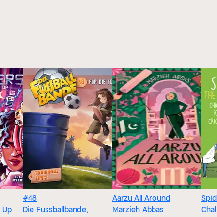
#48
Aarzu All Around
Spid
g Up
Die Fussballbande,
Marzieh Abbas
Chal