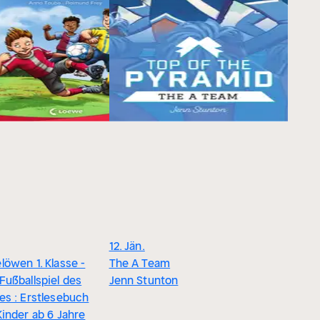
12. Jän.
löwen 1. Klasse -
The A Team
Fußballspiel des
Jenn Stunton
es : Erstlesebuch
Kinder ab 6 Jahre