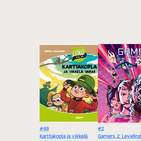
#49
#2
Karttakopla ja vikkelä
Gamers 2: Levelin