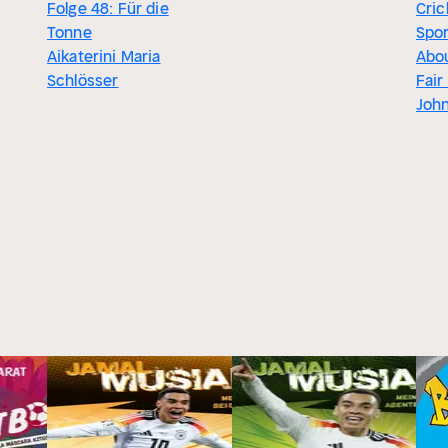
Folge 48: Für die
Cric
Tonne
Spo
Aikaterini Maria
Abo
Schlösser
Fair
Joh